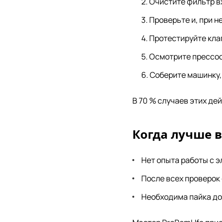
Очистите фильтр вх
Проверьте и, при н
Протестируйте кла
Осмотрите прессос
Соберите машинку,
В 70 % случаев этих де
Когда лучше 
Нет опыта работы с э
После всех проверок
Необходима пайка до