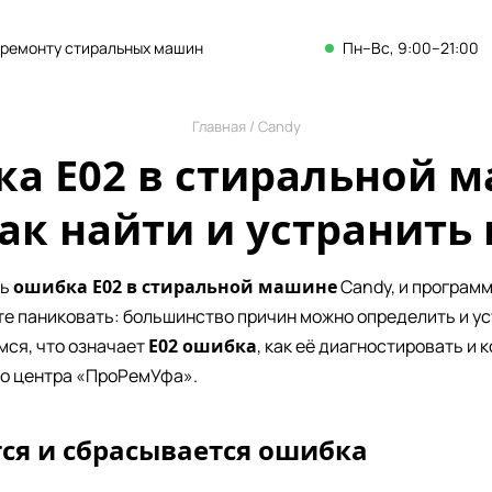
 ремонту стиральных машин
Пн–Вс, 9:00–21:00
Главная
/
Candy
а E02 в стиральной 
как найти и устранить
сь
ошибка Е02 в стиральной машине
Candy, и программ
те паниковать: большинство причин можно определить и ус
мся, что означает
E02 ошибка
, как её диагностировать и 
о центра «ПроРемУфа».
тся и сбрасывается ошибка