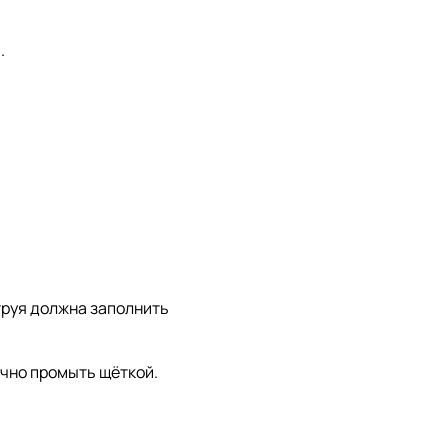
.
струя должна заполнить
очно промыть щёткой.