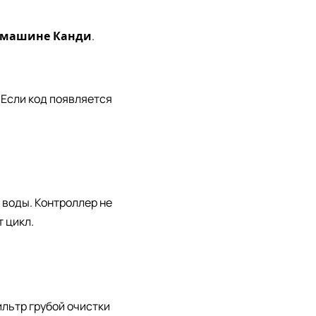
й машине Канди
.
 Если код появляется
 воды. Контроллер не
 цикл.
льтр грубой очистки