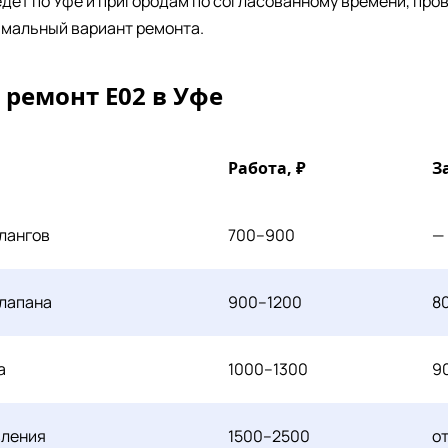
дет по Уфе и пригородам по согласованному времени, пров
имальный вариант ремонта.
 ремонт E02 в Уфе
Работа, ₽
З
лангов
700–900
—
клапана
900–1200
8
а
1000–1300
9
вления
1500–2500
о