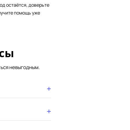
код остаётся, доверьте
лучите помощь уже
осы
ться невыгодным.