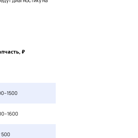
едут диагностику на
апчасть, ₽
00–1500
00–1600
т 500