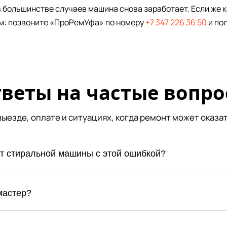
в большинстве случаев машина снова заработает. Если же 
м: позвоните «ПроРемУфа» по номеру
+7 347 226 36 50
и по
веты на частые вопр
 выезде, оплате и ситуациях, когда ремонт может оказа
нт стиральной машины с этой ошибкой?
мастер?