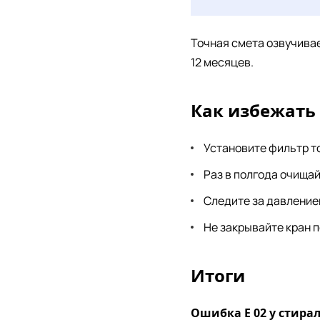
Точная смета озвучивае
12 месяцев.
Как избежать
Установите фильтр то
Раз в полгода очищай
Следите за давлением
Не закрывайте кран 
Итоги
Ошибка Е 02 у стир