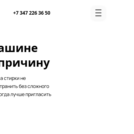
Telegram
WhatsApp
+7 347 226 36 50
машине
 причину
а стирки не
транить без сложного
когда лучше пригласить