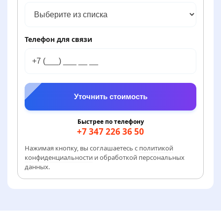
Показывает ошибку или
от 2500 руб.
сбоит
Диагностика и ремонт платы
Телефон для связи
управления
Не включается
от 1000 руб.
Проверка сетевого фильтра, кнопки и
питания платы
Уточнить стоимость
Быстрее по телефону
+7 347 226 36 50
Нажимая кнопку, вы соглашаетесь с
политикой
конфиденциальности
и обработкой персональных
данных.