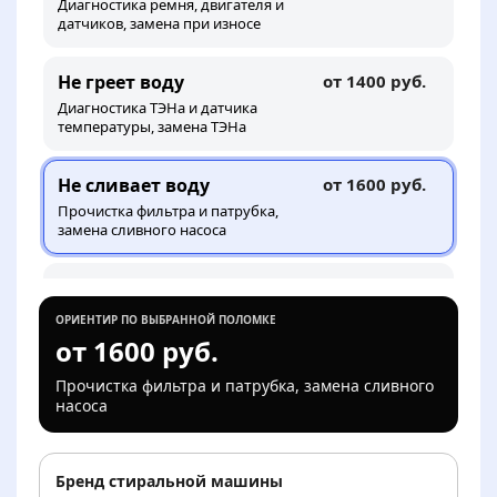
Диагностика ремня, двигателя и
датчиков, замена при износе
Не греет воду
от 1400 руб.
Диагностика ТЭНа и датчика
температуры, замена ТЭНа
Не сливает воду
от 1600 руб.
Прочистка фильтра и патрубка,
замена сливного насоса
Течёт снизу или у люка
от 1600 руб.
Поиск места протечки, замена
ОРИЕНТИР ПО ВЫБРАННОЙ ПОЛОМКЕ
манжеты, патрубка или шланга
от 1600 руб.
Прочистка фильтра и патрубка, замена сливного
Шумит или сильно
от 2200 руб.
насоса
вибрирует
Диагностика подшипника и
амортизаторов, замена
амортизаторов
Бренд стиральной машины