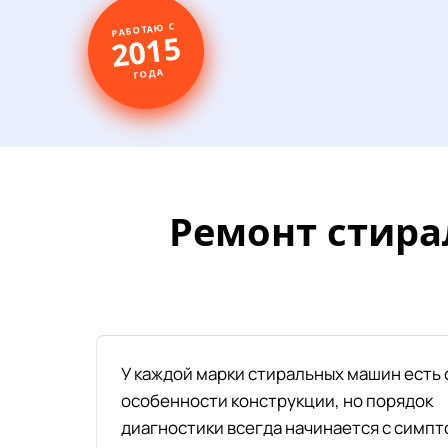
РАБОТАЮ С
2015
ГОДА
Ремонт стира
У каждой марки стиральных машин есть 
особенности конструкции, но порядок
диагностики всегда начинается с симпт