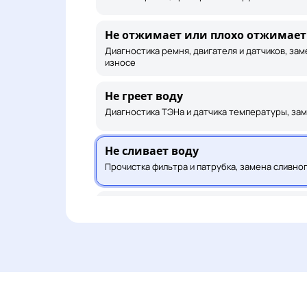
Не отжимает или плохо отжимает
Диагностика ремня, двигателя и датчиков, зам
износе
Не греет воду
Диагностика ТЭНа и датчика температуры, за
Не сливает воду
Прочистка фильтра и патрубка, замена сливно
Течёт снизу или у люка
Поиск места протечки, замена манжеты, патру
шланга
Шумит или сильно вибрирует
Диагностика подшипника и амортизаторов, за
амортизаторов