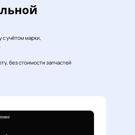
альной
 с учётом марки,
.
оту, без стоимости запчастей
ЛОМКЕ