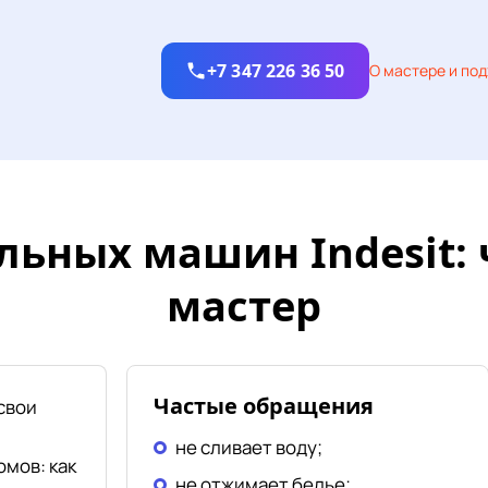
+7 347 226 36 50
О мастере и по
льных машин Indesit: 
мастер
Частые обращения
свои
не сливает воду;
омов: как
не отжимает белье;