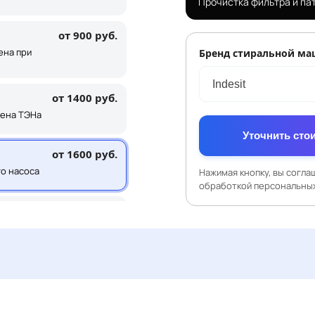
Прочистка фильтра и па
от 900 руб.
ена при
Бренд стиральной м
от 1400 руб.
мена ТЭНа
Уточнить сто
от 1600 руб.
го насоса
Нажимая кнопку, вы согла
обработкой персональных
от 1600 руб.
бка или
от 2200 руб.
мена