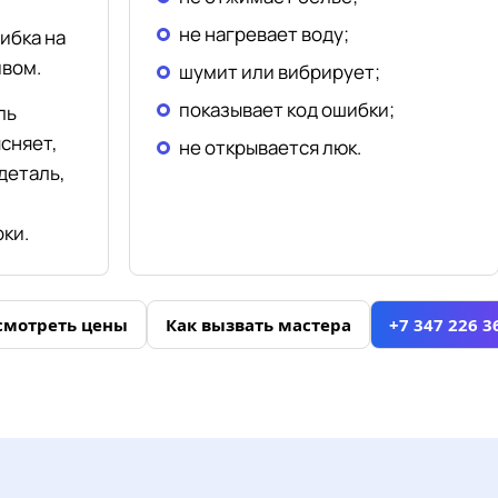
не нагревает воду;
ибка на
ивом.
шумит или вибрирует;
показывает код ошибки;
ль
ясняет,
не открывается люк.
деталь,
ки.
смотреть цены
Как вызвать мастера
+7 347 226 3