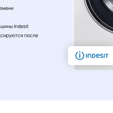
ремени
шины Indesit
ксируются после