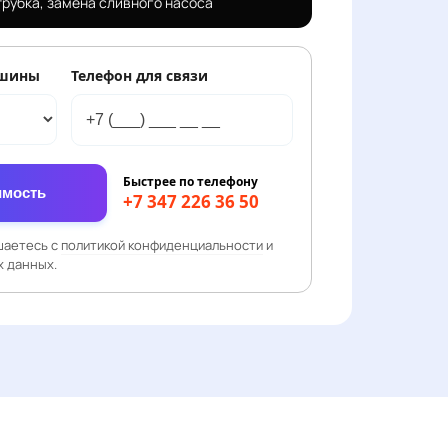
трубка, замена сливного насоса
ашины
Телефон для связи
Быстрее по телефону
имость
+7 347 226 36 50
шаетесь с
политикой конфиденциальности
и
 данных.