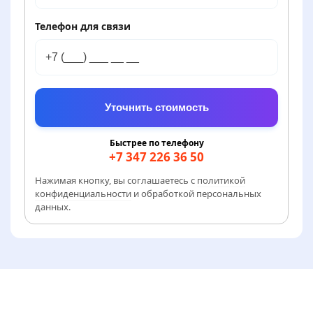
сбоит
Диагностика и ремонт платы
Телефон для связи
управления
Не включается
от 1000 руб.
Проверка сетевого фильтра, кнопки и
питания платы
Уточнить стоимость
Быстрее по телефону
+7 347 226 36 50
Нажимая кнопку, вы соглашаетесь с
политикой
конфиденциальности
и обработкой персональных
данных.