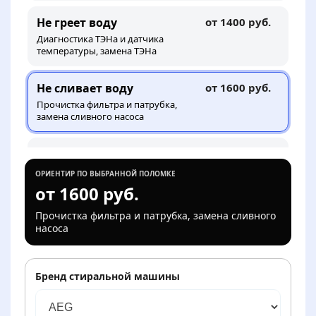
Не греет воду
от 1400 руб.
Диагностика ТЭНа и датчика
температуры, замена ТЭНа
Не сливает воду
от 1600 руб.
Прочистка фильтра и патрубка,
замена сливного насоса
Течёт снизу или у люка
от 1600 руб.
Поиск места протечки, замена
ОРИЕНТИР ПО ВЫБРАННОЙ ПОЛОМКЕ
манжеты, патрубка или шланга
от 1600 руб.
Прочистка фильтра и патрубка, замена сливного
Шумит или сильно
от 2200 руб.
насоса
вибрирует
Диагностика подшипника и
амортизаторов, замена
амортизаторов
Бренд стиральной машины
Показывает ошибку или
от 2500 руб.