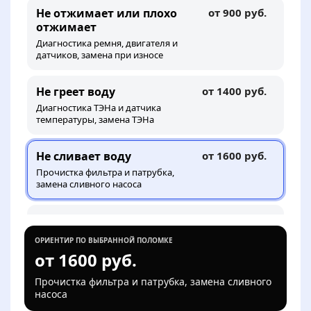
Не отжимает или плохо
от 900 руб.
отжимает
Диагностика ремня, двигателя и
датчиков, замена при износе
Не греет воду
от 1400 руб.
Диагностика ТЭНа и датчика
температуры, замена ТЭНа
Не сливает воду
от 1600 руб.
Прочистка фильтра и патрубка,
замена сливного насоса
Течёт снизу или у люка
от 1600 руб.
Поиск места протечки, замена
ОРИЕНТИР ПО ВЫБРАННОЙ ПОЛОМКЕ
манжеты, патрубка или шланга
от 1600 руб.
Прочистка фильтра и патрубка, замена сливного
Шумит или сильно
от 2200 руб.
насоса
вибрирует