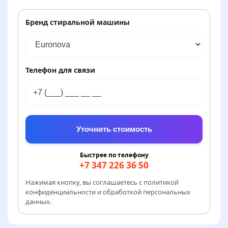
Диагностика подшипника и
амортизаторов, замена
амортизаторов
Бренд стиральной машины
Показывает ошибку или
от 2500 руб.
сбоит
Диагностика и ремонт платы
Телефон для связи
управления
Не включается
от 1000 руб.
Проверка сетевого фильтра, кнопки и
питания платы
Уточнить стоимость
Быстрее по телефону
+7 347 226 36 50
Нажимая кнопку, вы соглашаетесь с
политикой
конфиденциальности
и обработкой персональных
данных.