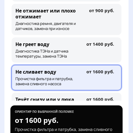
Не отжимает или плохо
от 900 руб.
отжимает
Диагностика ремня, двигателя и
датчиков, замена при износе
Не греет воду
от 1400 руб.
Диагностика ТЭНа и датчика
температуры, замена ТЭНа
Не сливает воду
от 1600 руб.
Прочистка фильтра и патрубка,
замена сливного насоса
Течёт снизу или у люка
от 1600 руб.
Поиск места протечки, замена
манжеты, патрубка или шланга
ОРИЕНТИР ПО ВЫБРАННОЙ ПОЛОМКЕ
от 1600 руб.
Шумит или сильно
от 2200 руб.
Прочистка фильтра и патрубка, замена сливного